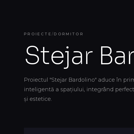
PROIECTE
/
DORMITOR
Servicii
Proiecte
Idei & Inspi
Stejar Ba
Proiectul "Stejar Bardolino" aduce în pr
inteligentă a spațiului, integrând perfe
și estetice.