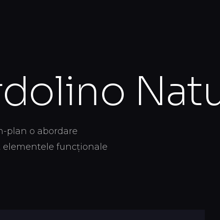
contact@braseco.ro
+40 770 782 782
rație
Contact
Produse
RO
0
rdolino Nat
im-plan o abordare
ct elementele funcționale