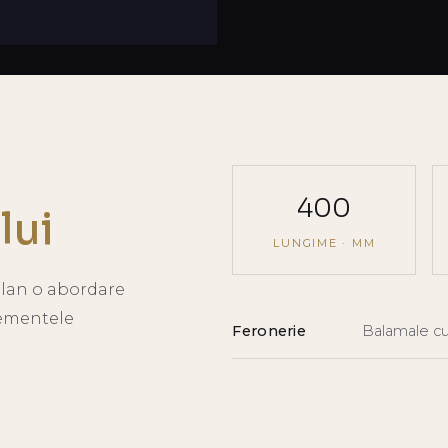
400
lui
LUNGIME · MM
plan o abordare
lementele
Feronerie
Balamale cu