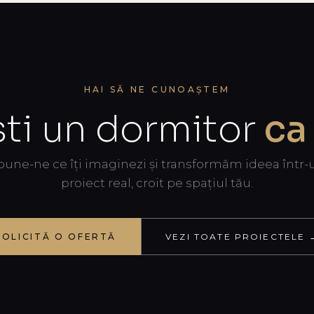
HAI SĂ NE CUNOAȘTEM
ști un dormitor
ca
pune-ne ce îți imaginezi și transformăm ideea într-
proiect real, croit pe spațiul tău.
SOLICITĂ O OFERTĂ
VEZI TOATE PROIECTELE 