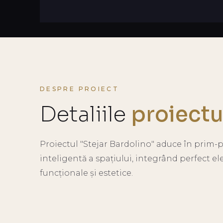
DESPRE PROIECT
Detaliile
proiectu
Proiectul "Stejar Bardolino" aduce în prim-
inteligentă a spațiului, integrând perfect e
funcționale și estetice.