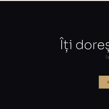
Îți dore
S