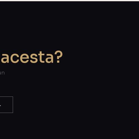
 acesta?
un
→