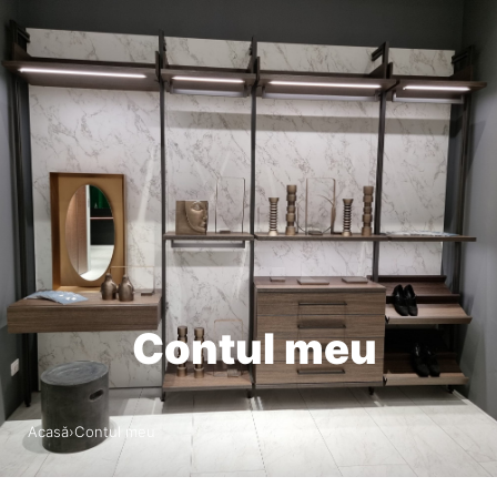
RO
0
Contul meu
Acasă
›
Contul meu