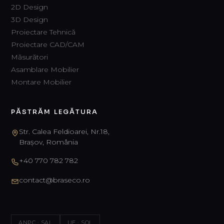
2D Design
3D Design
Proiectare Tehnică
Proiectare CAD/CAM
Măsurători
Asamblare Mobilier
Montare Mobilier
PĂSTRĂM LEGĂTURA
Str. Calea Feldioarei, Nr.18,
Brașov, România
+40 770 782 782
contact@braseco.ro
ANPC · SAL
UE · SOL