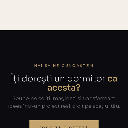
HAI SĂ NE CUNOAȘTEM
Îți dorești un dormitor
ca
acesta?
Spune-ne ce îți imaginezi și transformăm
ideea într-un proiect real, croit pe spațiul tău.
SOLICITĂ O OFERTĂ