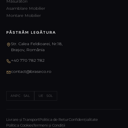
Măsurători
Asamblare Mobilier
Montare Mobilier
PĂSTRĂM LEGĂTURA
Str. Calea Feldioarei, Nr.18,
Brașov, România
+40 770 782 782
contact@braseco.ro
ANPC · SAL
UE · SOL
Livrare și Transport
Politica de Retur
Confidențialitate
Politica Cookies
Termeni și Condiții