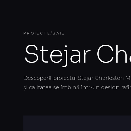
PROIECTE
/
BAIE
Servicii
Proiecte
Idei & Inspi
Stejar Ch
Descoperă proiectul Stejar Charleston M
și calitatea se îmbină într-un design rafi