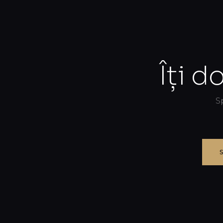
Îți d
S