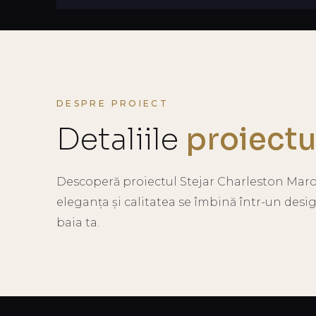
DESPRE PROIECT
Detaliile
proiectu
Descoperă proiectul Stejar Charleston Maro
eleganța și calitatea se îmbină într-un desi
baia ta.