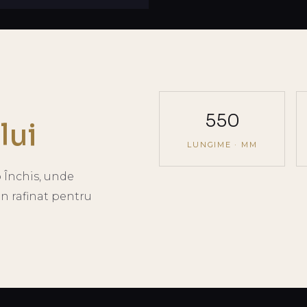
550
lui
LUNGIME · MM
 Închis, unde
gn rafinat pentru