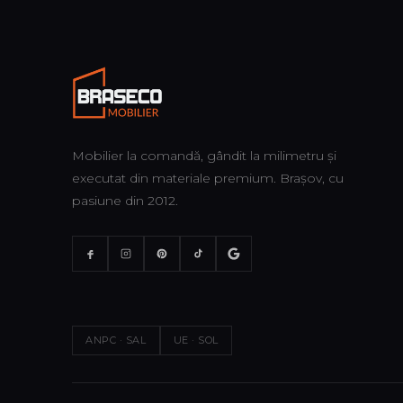
Mobilier la comandă, gândit la milimetru și
executat din materiale premium. Brașov, cu
pasiune din 2012.
ANPC · SAL
UE · SOL