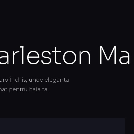
contact@braseco.ro
+40 770 782 782
rație
Contact
Produse
RO
0
arleston Ma
aro Închis, unde eleganța
nat pentru baia ta.