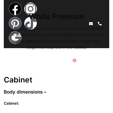
White Premium
Each piece of furniture is carefully finished to highlight
the aesthetic features, with an emphasis on the use of
high-quality white finishes to achieve a bright and
elegant atmosphere in the hallway.
EN
0
Cabinet
Body dimensions –
Cabinet: