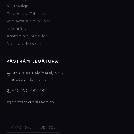
3D Design
Proiectare Tehnică
Proiectare CAD/CAM
Măsurători
Asamblare Mobilier
Montare Mobilier
PĂSTRĂM LEGĂTURA
Str. Calea Feldioarei, Nr.18,
Brașov, România
+40 770 782 782
contact@braseco.ro
ANPC · SAL
UE · SOL