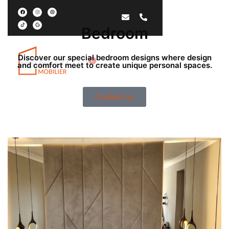
Bedroom
Discover our special bedroom designs where design
EN
0
and comfort meet to create unique personal spaces.
Contact us