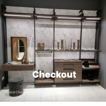
RO
0
Checkout
Acasă
›
Checkout